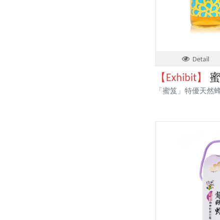
Detail
【Exhibit】
蜜
「蜜笈」特優天然