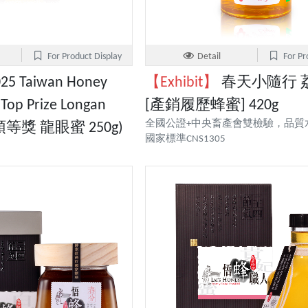
For Product Display
Detail
For Pr
25 Taiwan Honey
【Exhibit】
春天小隨行 
 Top Prize Longan
[產銷履歷蜂蜜] 420g
全國公證+中央畜產會雙檢驗，品質
 (頭等獎 龍眼蜜 250g)
國家標準CNS1305