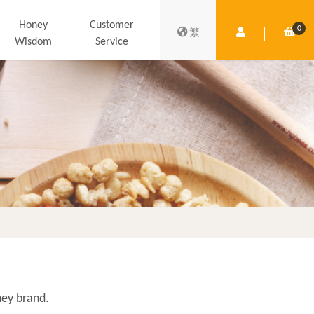
Honey
Customer
0
Member Centre
Shop
繁
Wisdom
Service
ey brand.