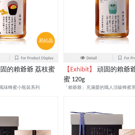
易結晶
For Product Display
Detail
For Pr
固的賴爺爺 荔枝蜜
【Exhibit】
頑固的賴爺爺
蜜 120g
致風味蜂蜜小瓶裝系列
「賴爺爺」充滿愛的職人頂級蜂蜜