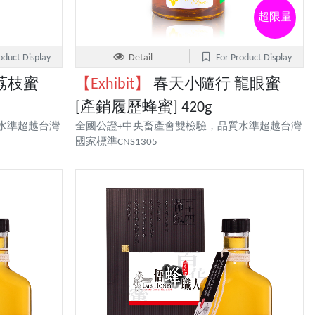
超限量
oduct Display
Detail
For Product Display
荔枝蜜
【Exhibit】
春天小隨行 龍眼蜜
[產銷履歷蜂蜜] 420g
水準超越台灣
全國公證+中央畜產會雙檢驗，品質水準超越台灣
國家標準CNS1305