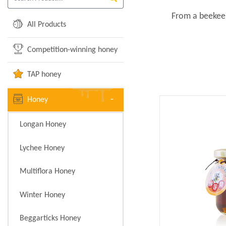
From a beekeepe
All Products
Competition-winning honey
TAP honey
Honey
Longan Honey
Lychee Honey
Multiflora Honey
Winter Honey
Beggarticks Honey