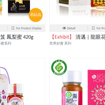
易結晶
For Product Display
Detail
For Pr
笈 鳳梨蜜 420g
【Exhibit】
清邁 | 龍眼花
蜂蜜系列
世界好蜜 系列