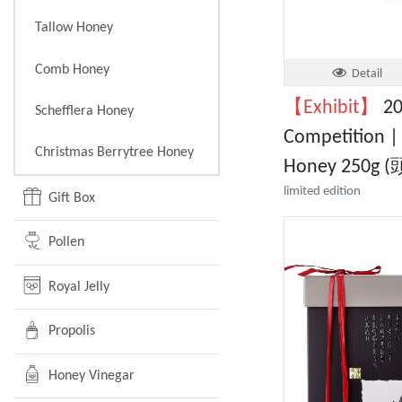
Tallow Honey
Comb Honey
Detail
【Exhibit】
20
Schefflera Honey
Competition |
Christmas Berrytree Honey
Honey 250g
limited edition
Gift Box
Pollen
Royal Jelly
Propolis
Honey Vinegar