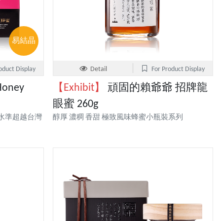
易結晶
oduct Display
Detail
For Product Display
Honey
【Exhibit】
頑固的賴爺爺 招牌龍
眼蜜 260g
水準超越台灣
醇厚 濃稠 香甜 極致風味蜂蜜小瓶裝系列