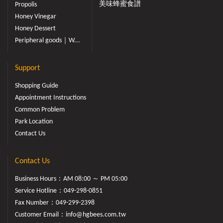
美味蜂蜜食譜
Propolis
Honey Vinegar
Honey Dessert
Peripheral goods｜W...
Support
Shopping Guide
Appointment Instructions
Common Problem
Park Location
Contact Us
Contact Us
Business Hours：AM 08:00 ～ PM 05:00
Service Hotline：
049-298-0851
Fax Number：049-299-2398
Customer Email：
info@hgbees.com.tw