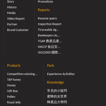
Story
Promotions
History
Reports
Media
Resume query
Video Report
Inspection Report
Partner
Ttraceable Ag...
Brand Customer
Beekeepers As...
TGAP 農產品產...
HACCP 食品安...
ISO22000 國際...
Products
Park
Competition-winning...
Experience Activities
TAP honey
Knowledge
Honey
常見的小疑問
Gift Box
蜜蜂的全世界
Pollen
蜂產品大學問
Royal Jelly