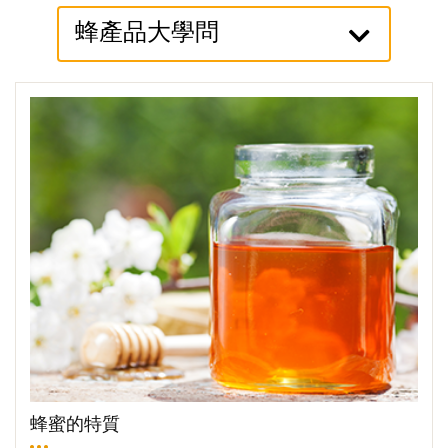
蜂產品大學問
More
蜂蜜的特質