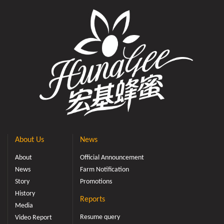
長流式淡飲，每天成人不宜超服純蜂蜜 150公克為宜。純蜂
蜜含有酵素，如受振動或天氣炎熱時自然會起泡沬，絕非
變質腐敗，純蜂蜜中含有花粉臘，故浮在上面之小粒子絕
非穢物，請放心飲用。但氣泡太多係野生酵母發酵，此種
蜂蜜水份太多，不宜久存。蜂蜜的自然結晶乃因蜂蜜所含
成分、溫度、晶種等條件構成結晶。百花蜜含有野生葡萄
糖與晶種，在攝氏 14度C左右是晶種最好之轉化條件，持續
15 天左右，晶種將附著於葡萄糖轉化成結晶蜂蜜，但隨溫
度之升高亦隨自然狀況溶解恢復液態，所以結晶不一定是
假蜜，反倒合成蜜不易結晶。在營養學上將蜂蜜歸類於葡
萄糖與果糖，但以澱粉糖化之人工果糖、葡萄糖絕無天然
蜂蜜之活性(酵素)、維生素、礦物質。生活中的蜂蜜保護您
About Us
News
聲音甜美，可以木瓜沾蜂蜜或鮮奶。鮮乳、咖啡、可可亞
開水沖好，加蜂蜜更加美味可口，亦可烘製蜂蜜蛋糕、餅
About
Official Announcement
乾、蜜汁火腿、塗抹麵包及泡製清涼蜜水飲用。果汁裡加
News
Farm Notification
蜂蜜及切片的檸檬一片，會變成更加美味芬芳、可口，可
Story
Promotions
不用再加檸檬汁。煎炒蛋時請添加適量的蜂蜜，令您會有
History
驚奇的美味。鮮水果冰涼後沾蜂蜜，增加水果風味。做酢
Reports
Media
物、泡蔬菜沙拉時利用蜂蜜風味極佳。做布丁時，牛奶兩
Resume query
Video Report
瓶加上 50 公克的蜂蜜，其味無窮不會太濃甜。入浴前請將