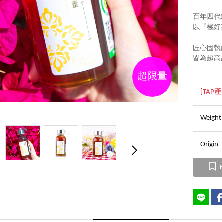
百年四代
以『極好
匠心固執
皆為超高
超限量
[TA
Wei
Orig
F