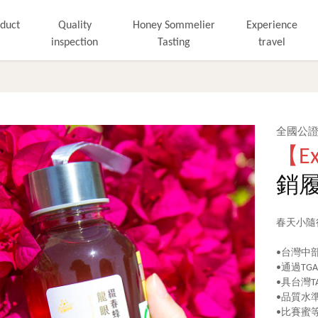
duct
Quality
Honey Sommelier
Experience
inspection
Tasting
travel
全國公證
【Ex
銷履
春天小隨
•台灣中
•通過T
•具台灣
•品質水
•比賽蜜