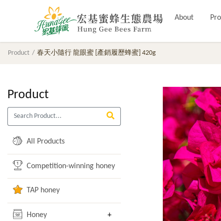
About
Pro
Product
春天小隨行 龍眼蜜 [產銷履歷蜂蜜] 420g
Product
All Products
Competition-winning honey
TAP honey
Honey