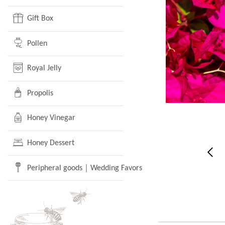
Gift Box
Pollen
Royal Jelly
Propolis
Honey Vinegar
Honey Dessert
Peripheral goods｜Wedding Favors