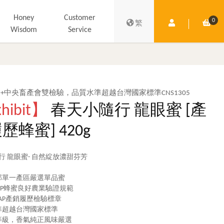
Honey
Customer
0
Member Centre
Shop
繁
Wisdom
Service
+中央畜產會雙檢驗，品質水準超越台灣國家標準CNS1305
hibit】
春天小隨行 龍眼蜜 [產
歷蜂蜜] 420g
行 龍眼蜜- 自然綻放濃甜芬芳
部單一產區嚴選單品蜜
GAP蜂蜜良好農業驗證規範
TAP產銷履歷檢驗標章
準超越台灣國家標準
等級，香氣純正風味嚴選