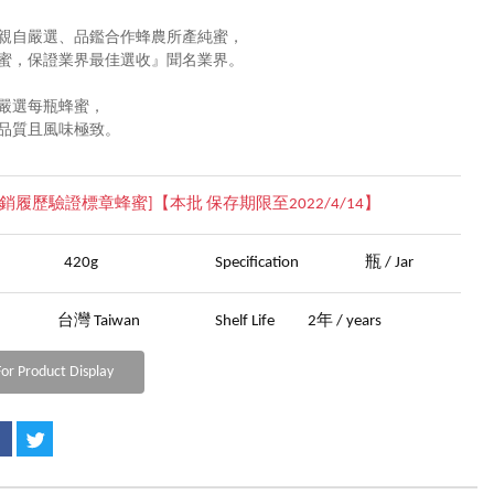
親自嚴選、品鑑合作蜂農所產純蜜，
蜜，保證業界最佳選收』聞名業界。
嚴選每瓶蜂蜜，
品質且風味極致。
P產銷履歷驗證標章蜂蜜]【本批 保存期限至2022/4/14】
ght
420g
Specification
瓶 / Jar
in
台灣 Taiwan
Shelf Life
2年 / years
or Product Display