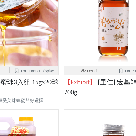
For Product Display
Detail
For Pr
蜜球3入組 15g×20球
【Exhibit】
[里仁] 宏基
700g
享受美味蜂蜜的好選擇