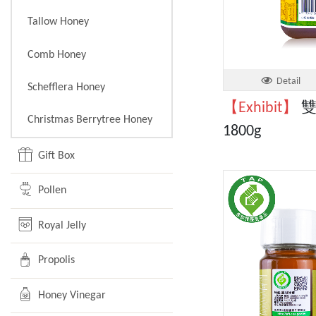
Tallow Honey
Comb Honey
Detail
Schefflera Honey
【Exhibit】
雙
Christmas Berrytree Honey
1800g
Gift Box
Pollen
Royal Jelly
Propolis
Honey Vinegar