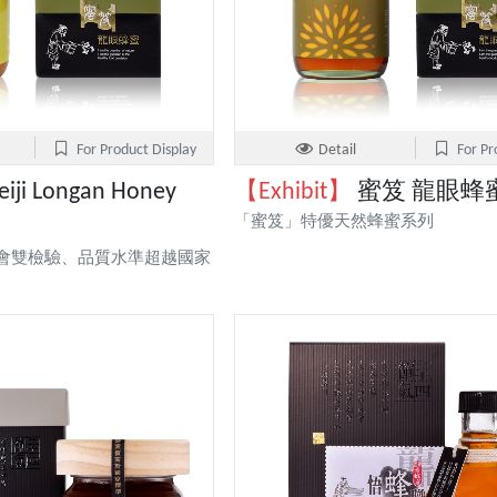
For Product Display
Detail
For Pr
iji Longan Honey
【Exhibit】
蜜笈 龍眼蜂蜜 
「蜜笈」特優天然蜂蜜系列
會雙檢驗、品質水準超越國家