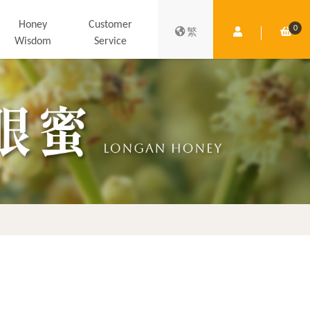
Honey
Customer
0
Member Centre
Shop
繁
Wisdom
Service