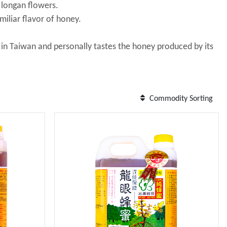
m longan flowers.
iliar flavor of honey.
n Taiwan and personally tastes the honey produced by its
.
Commodity Sorting