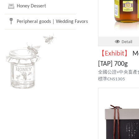
Honey Dessert
Peripheral goods｜Wedding Favors
Detail
【Exhibit】
Me
[TAP] 700g
全國公證+中央畜產
標準CNS1305