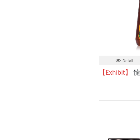
Detail
【Exhibit】
龍