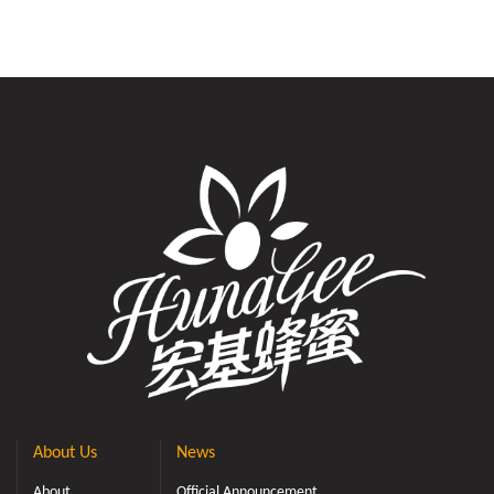
About Us
News
About
Official Announcement