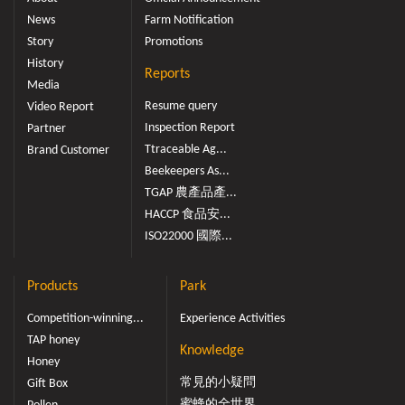
News
Farm Notification
Story
Promotions
History
Reports
Media
Resume query
Video Report
Inspection Report
Partner
Ttraceable Ag...
Brand Customer
Beekeepers As...
TGAP 農產品產...
HACCP 食品安...
ISO22000 國際...
Products
Park
Competition-winning...
Experience Activities
TAP honey
Knowledge
Honey
常見的小疑問
Gift Box
蜜蜂的全世界