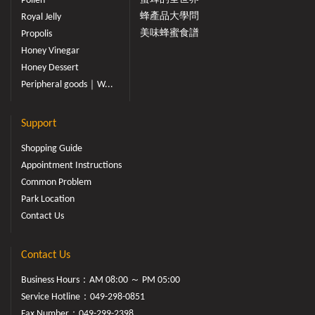
Pollen
蜂產品大學問
Royal Jelly
美味蜂蜜食譜
Propolis
Honey Vinegar
Honey Dessert
Peripheral goods｜W...
Support
Shopping Guide
Appointment Instructions
Common Problem
Park Location
Contact Us
Contact Us
Business Hours：AM 08:00 ～ PM 05:00
Service Hotline：
049-298-0851
Fax Number：049-299-2398