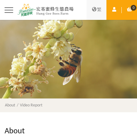
0
Member Ce
Sh
繁
About
Video Report
About