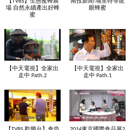
【TVBS】生態蜜蜂農
南投新聞-埔里特等龍
場 自然永續產出好蜂
眼蜂蜜
蜜
【中天電視】全家出
【中天電視】全家出
走中 Path.2
走中 Path.1
【TVBS 歡樂台】食尚
2014東京國際食品展2