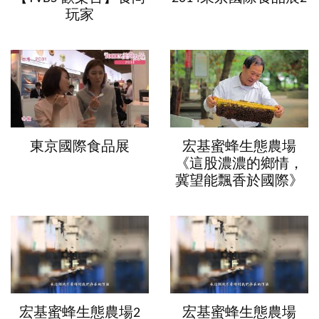
玩家
東京國際食品展
宏基蜜蜂生態農場
《這股濃濃的鄉情，
冀望能飄香於國際》
宏基蜜蜂生態農場2
宏基蜜蜂生態農場