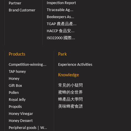
Inspection Report
Partner
蜂蜜塗在面部，出浴時拭淨，如此使您抹面霜擦口紅會更
Ttraceable Ag...
Brand Customer
加鮮艷舒適（蜂蜜用熱毛巾拭一下就能拭淨）。蜂蜜不僅
能保護您肌膚，同時可以將沾在表皮的汗垢灰塵除去，因
Beekeepers As...
多種化粧品均是借重蜂蜜做主要的原料。
TGAP 農產品產...
HACCP 食品安...
ISO22000 國際...
Products
Park
Competition-winning...
Experience Activities
TAP honey
Knowledge
Honey
常見的小疑問
Gift Box
蜜蜂的全世界
Pollen
蜂產品大學問
Royal Jelly
美味蜂蜜食譜
Propolis
Honey Vinegar
Honey Dessert
Peripheral goods｜W...