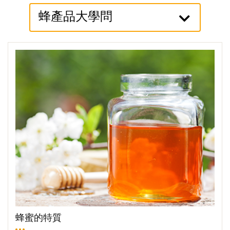
蜂產品大學問
More
蜂蜜的特質