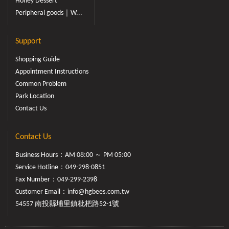
Honey Dessert
Peripheral goods｜W...
Support
Shopping Guide
Appointment Instructions
Common Problem
Park Location
Contact Us
Contact Us
Business Hours：AM 08:00 ～ PM 05:00
Service Hotline：
049-298-0851
Fax Number：049-299-2398
Customer Email：
info@hgbees.com.tw
54557 南投縣埔里鎮枇杷路52-1號