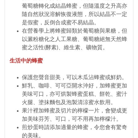
葡萄糖轉化成結晶蜂蜜，但隨溫度之升高亦
隨自然狀況溶解恢復液態，所以結晶不一定
是假蜜，反倒合成蜜不易結晶。
在營養學上將蜂蜜歸類於葡萄糖與果糖，但
以澱粉糖化之人工果糖、葡萄糖絕無天然蜂
蜜之活性(酵素)、維生素、礦物質。
生活中的蜂蜜
保護您聲音甜美，可以木瓜沾蜂蜜或鮮奶。
鮮乳、咖啡、可可亞開水沖好，加蜂蜜更加
美味可口，亦可烘製蜂蜜蛋糕、餅乾、蜜汁
火腿、塗抹麵包及泡製清涼蜜水飲用。
果汁裡加蜂蜜及切片的檸檬一片，會變成更
加美味芬芳、可口，可不用再加檸檬汁。
煎炒蛋時請添加適量的蜂蜜，令您會有驚奇
的美味。