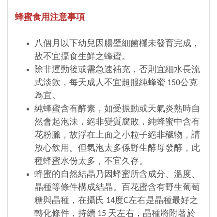
蜂蜜食用注意事項
八個月以下幼兒因腸壁細菌欉未發育完成，
故不宜攝食生鮮之蜂蜜。
除非運動後或需急速補充，否則宜細水長流
式淡飲，每天成人不宜超服純蜂蜜 150公克
為宜。
純蜂蜜含有酵素，如受振動或天氣炎熱時自
然會起泡沬，絕非變質腐敗，純蜂蜜中含有
花粉臘，故浮在上面之小粒子絕非穢物，請
放心飲用。但氣泡太多係野生酵母發酵，此
種蜂蜜水份太多，不宜久存。
蜂蜜的自然結晶乃因蜂蜜所含成分、溫度、
晶種等條件構成結晶。百花蜜含有野生葡萄
糖與晶種，在攝氏 14度C左右是晶種最好之
轉化條件，持續 15 天左右，晶種將附著於