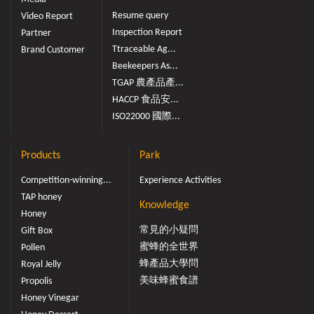
Resume query
Video Report
Inspection Report
Partner
Ttraceable Ag...
Brand Customer
Beekeepers As...
TGAP 農產品產...
HACCP 食品安...
ISO22000 國際...
Products
Park
Competition-winning...
Experience Activities
TAP honey
Knowledge
Honey
常見的小疑問
Gift Box
蜜蜂的全世界
Pollen
蜂產品大學問
Royal Jelly
美味蜂蜜食譜
Propolis
Honey Vinegar