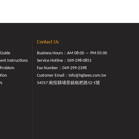
Contact Us
 Guide
Business Hours：AM 08:00 ～ PM 05:00
nt Instructions
Service Hotline：
049-298-0851
Problem
Fax Number：049-299-2398
tion
Customer Email：
info@hgbees.com.tw
Us
54557 南投縣埔里鎮枇杷路52-1號