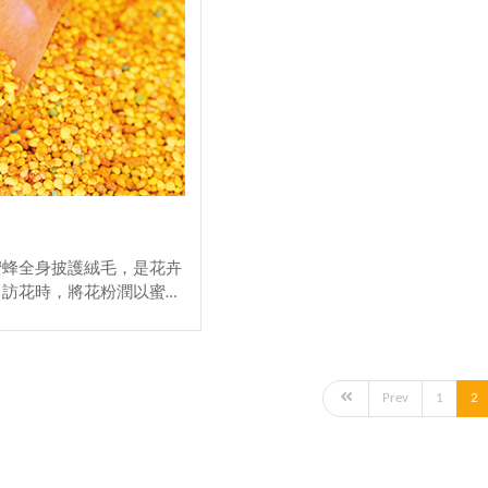
蜂全身披護絨毛，是花卉
。訪花時，將花粉潤以蜜
前足、中足的協助，集中於
攜回蜂巢用以供糧食，其為
及產生高能量活力，不可或
化出房的工蜂便開始食用
Prev
1
2
，以 3-6 日齡食粉量最
齡食量最高，直到 15-18
取食花粉，其原因為花粉是
質來源，蛋白質為生物體生