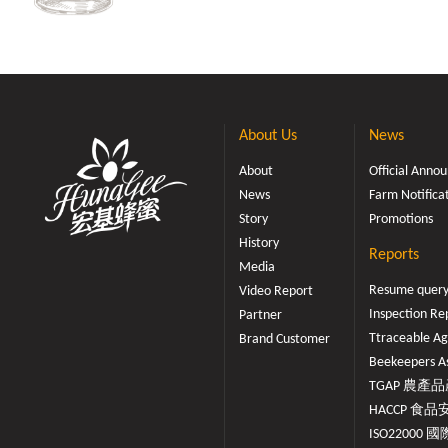
長及組織修補之
增強體力、維持
的蜂王乳。若沒
能產生蜂王乳，
蜂群即將生態斷
計之花粉採集器
About Us
News
過的孔板及收集
About
Official Ann
蜂返巢，擠身通
News
Farm Notifica
打開，成團的花
經過冷凍、殺菌
Story
Promotions
花粉不足季節，
History
Reports
人食用，因富含
Media
節，健康維持有
Resume quer
Video Report
價值 自然花粉
Inspection Re
Partner
分為風媒、蟲媒
Ttraceable Ag
Brand Customer
係由蜜蜂採集雄
Beekeepers As
而得，蜜蜂所採
TGAP 農產品產
除採蟲媒花粉外
HACCP 食品安
風媒花。 無數
ISO22000 國際
粒狀，稱為花粉