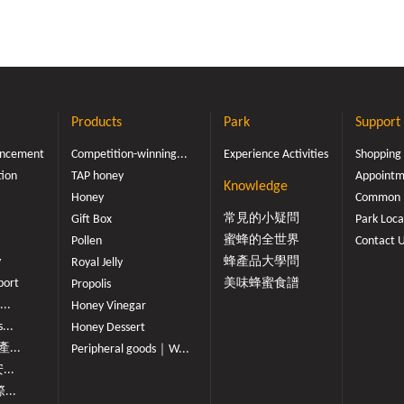
基材，蜜蜂採集為食，得以
生命，轉化成養育幼蟲所需
有花粉，全群活力銳減，不
育幼告停，長此以往，整個
層而覆亡。 養蜂人所設
中，有一片僅容蜂體擠身而
Products
Park
Support
槽，置於蜂箱門口，當採粉
ouncement
Competition-winning...
Experience Activities
Shopping
過孔板時，後足花粉籃被迫
tion
TAP honey
Appointme
粉掉入收集槽中，新鮮花粉
Knowledge
及潔淨處理，妥當收存，除
Honey
Common 
餵飼蜂群外，當可出售，供
常見的小疑問
Gift Box
Park Loca
多種維生素，對生理機能調
蜜蜂的全世界
Pollen
Contact 
很好幫助。蜜蜂花粉之食用
y
蜂產品大學問
Royal Jelly
粒常依不同方式傳播，可
port
美味蜂蜜食譜
Propolis
、鳥媒、獸媒等，蜜蜂花粉
...
Honey Vinegar
蕊花藥裂開所散出的花粉粒
...
Honey Dessert
集植物花粉種類十分龐雜，
...
Peripheral goods｜W...
，也採如玉米、水稻等典型
...
的花粉粒經蜜蜂集成小團
...
團或花粉丸，本文稱為蜜蜂