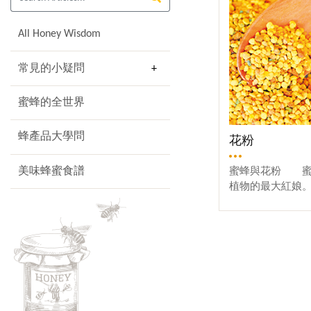
All Honey Wisdom
常見的小疑問
蜜蜂的全世界
蜂產品大學問
花粉
美味蜂蜜食譜
蜜蜂與花粉 蜜
植物的最大紅娘
汁，靠著舌頭與
後足的花粉籃，
蜜蜂製造蜂王乳
缺的營養。 羽
花粉，春秋兩季育幼
高，夏季則以 9 日
日齡以後才停止
蜂群所需要蛋白