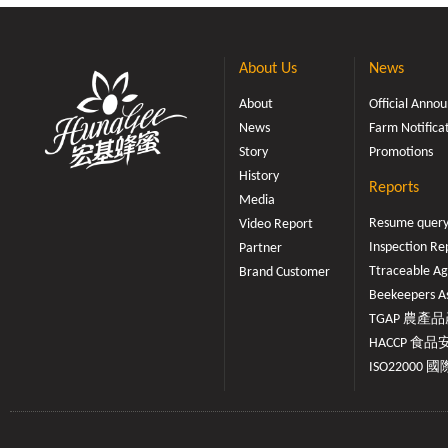
不純的蜂蜜才會
蜜？」「真蜂蜜
的一定是假蜂蜜
About Us
News
蜜！真的？ 假的
與疑問可謂多不
About
Official Ann
題存在呢?▲螞蟻
News
Farm Notifica
圖片出處pixab
Story
Promotions
栗區農業改良場於1
History
螞蟻不吃真蜂蜜
Reports
Media
示，許多蜂農反
Resume quer
Video Report
蟻不吃純蜂蜜」
Inspection Re
Partner
假話術，主要是
成蜜。「虛假話
Ttraceable Ag
Brand Customer
蜂蜜(真蜜)、成本
Beekeepers As
『兩者都具有』
TGAP 農產品產
性，進而抨擊真
HACCP 食品安
取信消費者的不
ISO22000 國際
時，若您又聽到
「螞蟻吃不吃」
不會再受無稽話術
栗區農業改良場