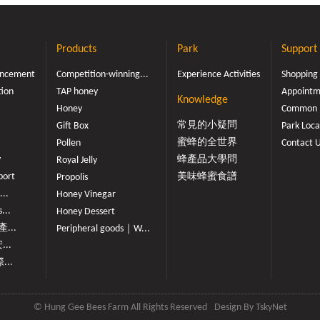
長螞蟻」「有螞蟻爬是假
喝」，內容沒有相關科學論述依
絕對不會長螞蟻，會長螞蟻
轉，對於這種沒有根據的傳言，
。」「謠傳說螞蟻不吃純蜂
心謹慎的態度，不要隨便輕易相信。
Products
Park
Support
？」蜂蜜與螞蟻的愛恨情仇
署提醒，民眾應該保持均衡飲食
勝數，而為什麼會有這些問
的營養攝取觀念，才能維持身體
ouncement
Competition-winning...
Experience Activities
Shopping
吃糖，但是吃不吃蜂蜜呢?
身體不適，應適時就醫並遵醫囑
tion
TAP honey
Appointme
ay根據行政院農業委員會 苗
信偏方而延誤就醫時機。台灣事
Knowledge
Honey
Common 
09-04-22發佈之「謠傳
[點我前往]標題:『【錯誤】網傳
常見的小疑問
Gift Box
Park Loca
？專家來解蜜！」一文內表
冰箱會壞掉，放室溫可以十年不壞.
蜜蜂的全世界
Pollen
Contact 
映有少數不肖商人謠傳「螞
不會長螞蟻...純蜂蜜和茶葉一起
y
蜂產品大學問
Royal Jelly
、「結晶蜜是摻砂糖」等虛
血管拴塞」？』1. 國泰醫院心血
port
美味蜂蜜食譜
Propolis
意圖趁機行銷成本低廉的合
陳玠宇表示，沒有看過相關文獻
術」的核心即是利用優良純
說過這樣的案例。2. 宜蘭大學蜜
...
Honey Vinegar
低廉的合成蜜(假蜜)，
開發中心主任陳裕文表示，沒有
...
Honey Dessert
水分含量低且過於黏稠的特
法。其他專家學者1. 輔仁大學營
...
Peripheral goods｜W...
蜜吹捧假蜜，來混淆視聽、
教授劉沁瑜指出，血栓的形成與
...
正當手法。下次購買蜂蜜
血功能異常、高脂血症等因子有
...
「蜂蜜真不真、純不純」與
一杯蜂蜜綠茶導致血栓的機率實
的虛假話術，希望聰明的您
微。[出處 MyGoPen]2. 雙和醫
影響買到不良商品喔~!苗
玟對此表示，不管喝茶或吃蜂蜜
© Hung Gee Bees Farm All Rights Reserved
Design By
TskyNet
更提醒大家，近年來假蜜造
管栓塞無關，並沒有喝茶不能配