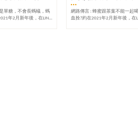
蜂蜜是單糖，不會長螞蟻，螞
網路傳言 : 蜂蜜跟茶葉不能一起
021年2月新年後，在LINE
血拴?約在2021年2月新年後，在L
社群平台流傳一支遊客於養
組與FB等社群平台流傳一支遊客
片，內容指稱：「純蜂蜜是
拍攝的影片，內容指稱：「純蜂
蟻，螞蟻只吃雙糖。」影片
茶葉一起喝，會造成心血管拴塞
會吃那是蔗糖果糖，會吃的
紅茶、蜂蜜綠茶等，都不能喝。
。所以，「螞蟻不吃純蜂
2021年2~3月時，許多好朋友們
?※同支影片還造成另一
來電詢問這消息是否屬實?深怕
敬請參閱 :[不實資訊] 蜂
蜂蜜的方式錯了，對身體、心血
一起喝，會造成心血管拴
的影響。※同支影片還造成另一個
、純不純」與「螞蟻吃不
已查證敬請參閱 :[不實資訊]純
自不肖商人的話術多年以
不會長螞蟻，螞蟻只吃雙糖?真正
蟻的疑問有很多，例如 :
家說 : 「沒有看過相關文獻，也
?」「螞蟻不吃的就是真
過」有關於蜂蜜究竟能不能和茶
不純才會吸引螞蟻？」「蜂
我們來看看政府單位、醫生與專
」「純蜂蜜絕對不會長螞
:衛生福利部食品藥物管理署 食
蜂蜜一定是有人為加砂糖
[點我前往]標題 :『聽說純蜂蜜
蟻不吃純蜂蜜、結晶蜜是因
一起喝，會造成心血管拴塞，這
真正的蜂蜜不會吸引螞蟻，
嗎?』1. 網傳「純蜂蜜不可以和