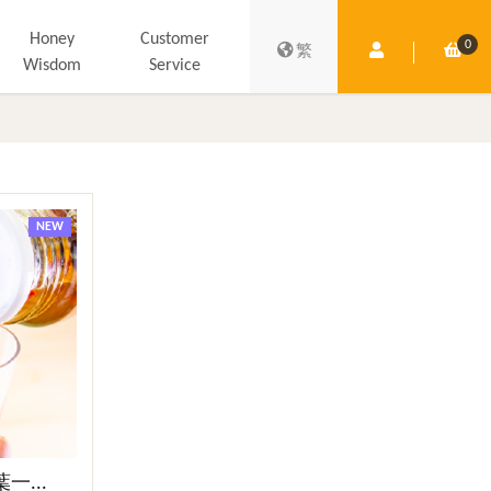
Honey
Customer
0
Member Centre
Shop
繁
Wisdom
Service
NEW
...