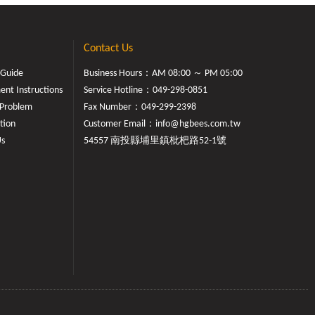
據及作用機
應該抱持小
2. 食藥
Contact Us
，建立正確
健康。如有
 Guide
Business Hours：AM 08:00 ～ PM 05:00
治療，勿聽
nt Instructions
Service Hotline：
049-298-0851
實查核中心
Problem
Fax Number：049-299-2398
「純蜂蜜放
tion
Customer Email：
info@hgbees.com.tw
..純蜂蜜
Us
54557 南投縣埔里鎮枇杷路52-1號
喝會造成心
管中心醫師
，也沒有聽
蜂與蜂產品
聽說這種說
養科學系副
靜脈炎、凝
關，因此喝
在微乎其
院營養師莊世
，都和心血
蜂蜜的說