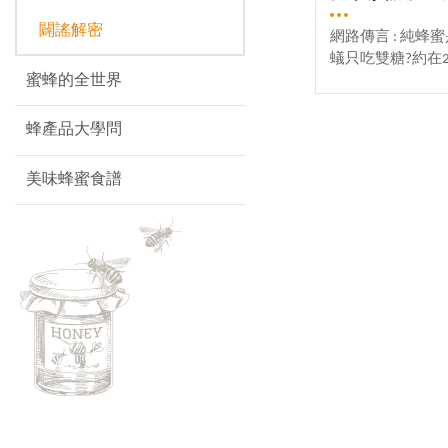
闢謠解密
網路傳言 : 純
蟻只吃雙糖?約在2
蜜蜂的全世界
通訊群組與FB等
蜂農場拍攝的影
單糖，不會長螞
蜂產品大學問
內容更指出螞蟻
就不會是純蜂蜜
美味蜂蜜食譜
蜜」，這是真的嗎
個謠言 ，業已查證
蜜不可以和茶葉
塞?「蜂蜜真不真
吃」的疑問，來
來，相關蜂蜜與螞
「螞蟻會吃蜂蜜嗎
蜂蜜？」「蜂蜜
蜜會不會長螞蟻?
蟻，會長螞蟻的
(蔗糖)。」「螞
為摻砂糖？」「