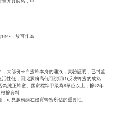
含量尤其嚴格，甲
HMF，故可作為
中，大部份來自蜜蜂本身的唾液，實驗証明，已封蓋
活性低，因此澱粉高低可說明(1)反映蜂蜜的成熟
)是否為純正蜂蜜。國家標準甲級為8單位以上，據92年
。根據資料
佳，可見澱粉酶在優質蜂蜜所佔的重要性。