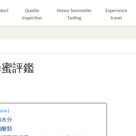
duct
Quality
Honey Sommelier
Experience
inspection
Tasting
travel
蜂蜜評鑑
ose
]
一)水分
二)醣類