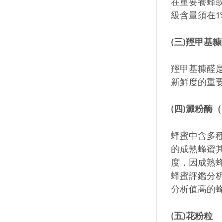
在重要養蜂
級含量須在1
(三)羥甲基糠醛（
羥甲基糠醛
新鮮度的重
(四)澱粉酶（Di
蜂蜜中含多
的成熟蜂蜜
度，因成熟蜂
蜂蜜評鑑分析
分析值高的
(五)花粉粒