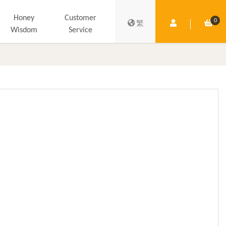
Honey
Customer
0
Member Centre
Shop
繁
Wisdom
Service