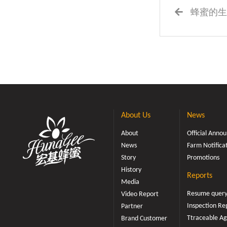
蜂蜜的生
About Us
News
About
Official Ann
News
Farm Notifica
Story
Promotions
History
Reports
Media
Resume quer
Video Report
Inspection Re
Partner
Ttraceable Ag
Brand Customer