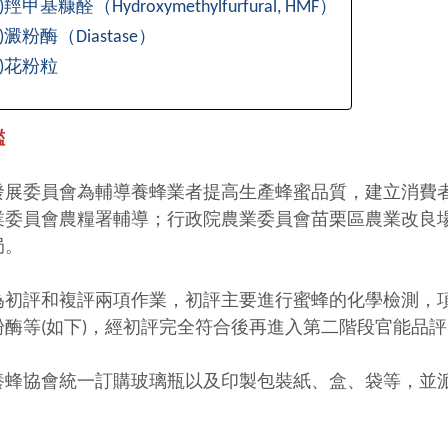
)羥甲基糠醛（Hydroxymethylfurfural, HMF）
)澱粉酶（Diastase）
五)花粉粒
鑑
發展委員會為輔導養蜂業者提高生產蜂蜜品質，建立消費
業委員會農糧署輔導；行政院農業委員會苗栗區農業改良
局。
為初評和複評兩項作業，初評主要進行蜜蜂的化學檢測，
粉酶等(如下)，經初評完全符合後再進入第二階段官能品
養蜂協會統一訂購玻璃瓶以及印製包裝紙、盒、袋等，並