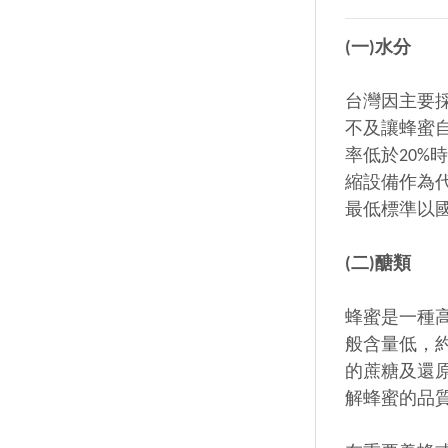
(一)水分
台灣因主要
不及讓蜂蜜
率低於20
縮設備作為
最低標準以國
(二)醣類
蜂蜜是一種高
般含量低，約
的蔗糖及還
解蜂蜜的品