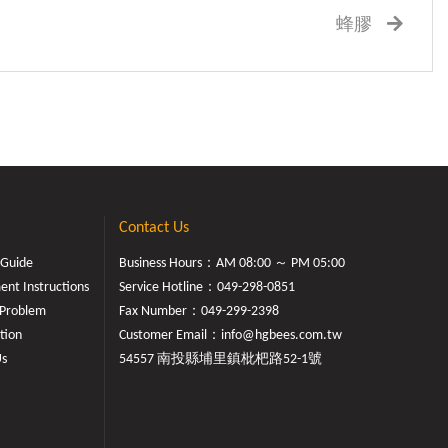
蜂膠
Contact Us
 Guide
Business Hours：AM 08:00 ～ PM 05:00
nt Instructions
Service Hotline：
049-298-0851
Problem
Fax Number：049-299-2398
tion
Customer Email：
info@hgbees.com.tw
Us
54557 南投縣埔里鎮枇杷路52-1號