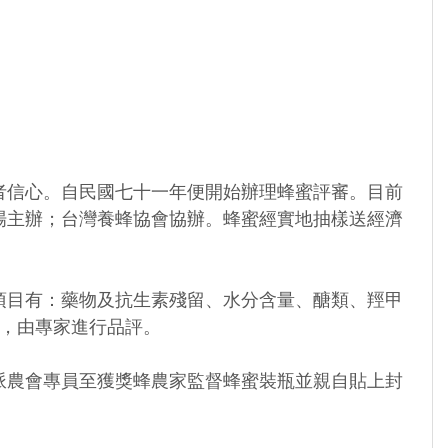
者信心。自民國七十一年便開始辦理蜂蜜評審。目前
場主辦；台灣養蜂協會協辦。蜂蜜經實地抽樣送經濟
項目有：藥物及抗生素殘留、水分含量、醣類、羥甲
評，由專家進行品評。
派農會專員至獲獎蜂農家監督蜂蜜裝瓶並親自貼上封