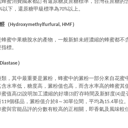
或蜂蜜消費國家都訂有還原糖及蔗糖標準，台灣在蔗糖的
%以下，還原糖甲級標準為70%以上。
Hydroxymethylfurfural, HMF）
是蜂蜜中果糖脫水的產物，一般新鮮未經濃縮的蜂蜜都不含
要指標。
astase）
種類，其中最重要是澱粉，蜂蜜中的澱粉一部分來自花蜜
其含水率低，糖度高，澱粉值也高，而含水率高的蜂蜜其值
蜜值高(2)說明加工濃縮的好壞(3)貯存時間及新鮮度(4
119個樣品，澱粉值介於8～30單位間，平均為15.4單位
蜂蜜與官能品評的分數有較高的正相關，即香氣及風味較