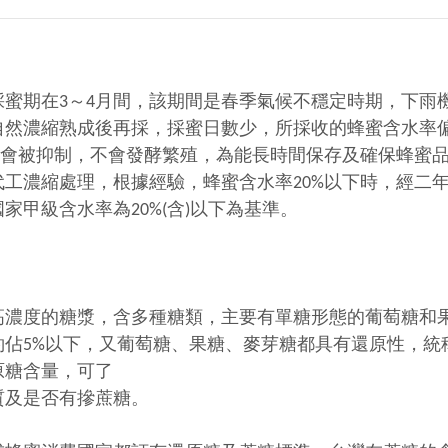
採蜜期在3～4月間，該期間是春季氣候不穩定時期，下雨
自然濃縮熟成後再採，採蜜日數少，所採收的蜂蜜含水率
%時會被抑制，不會發酵繁殖，為能長時間保存及確保蜂蜜
代工濃縮處理，根據經驗，蜂蜜含水率20%以下時，經二
家甲級含水率為20%(含)以下為基準。
濃度的糖漿，含多種糖類，主要有單糖形態的葡萄糖和果糖
佔5%以下，又葡萄糖、果糖、麥芽糖都具有還原性，統稱
原糖含量，可了
質及是否有摻蔗糖。