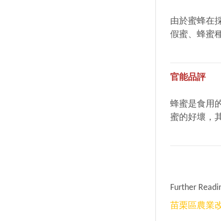
由於蜜蜂在
假蜜、蜂蜜
官能品評
蜂蜜是食用
蜜的好壞，
Further Read
苗栗區農業