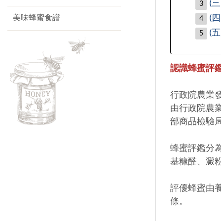
(三
(四
美味蜂蜜食譜
(
認識蜂蜜評
行政院農業
由行政院農
部商品檢驗
蜂蜜評鑑分
基糠醛、澱
評優蜂蜜由
條。