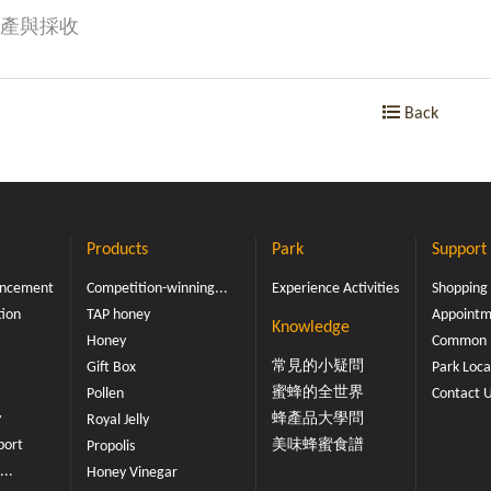
產與採收
Back
Products
Park
Support
ouncement
Competition-winning...
Experience Activities
Shopping
tion
TAP honey
Appointme
Knowledge
Honey
Common 
常見的小疑問
Gift Box
Park Loca
蜜蜂的全世界
Pollen
Contact 
y
蜂產品大學問
Royal Jelly
port
美味蜂蜜食譜
Propolis
...
Honey Vinegar