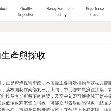
duct
Quality
Honey Sommelier
Experience
inspection
Tasting
travel
的生產與採收
開，正是蜜蜂採蜜季節，本省最主要蜜源植物為荔枝與龍
等，荔枝開花在南部於三月上旬，中北部蜂農擁往採集，
可能摻留冬期所留下的糖漿，及至中旬即可採收純正荔枝
若遇低溫或寒流鋒面掃過，可能立即表現結晶現象，結晶
銷售不易，被認為是餵糖的假蜜；在分裝上不易處理，購