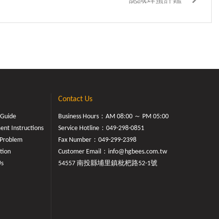
認識蜂蜜評鑑
Contact Us
 Guide
Business Hours：AM 08:00 ～ PM 05:00
nt Instructions
Service Hotline：
049-298-0851
Problem
Fax Number：049-299-2398
tion
Customer Email：
info@hgbees.com.tw
Us
54557 南投縣埔里鎮枇杷路52-1號