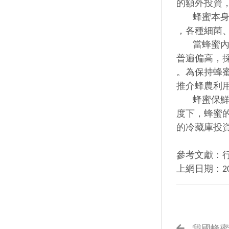
的額外投資
蜂蜜本身是
，各種細菌
當蜂蜜內含
普遍偏高，
。為保持蜂
推介蜂農利
蜂蜜保鮮的
度下，蜂蜜
的冷藏庫投
參考文獻：
上網日期：2