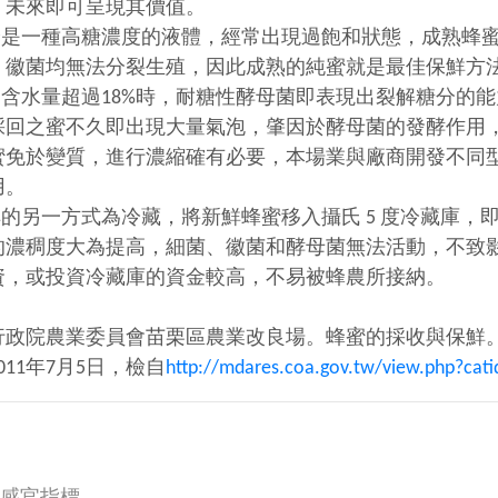
，未來即可呈現其價值。
一種高糖濃度的液體，經常出現過飽和狀態，成熟蜂蜜
、徽菌均無法分裂生殖，因此成熟的純蜜就是最佳保鮮方
水量超過18%時，耐糖性酵母菌即表現出裂解糖分的能
採回之蜜不久即出現大量氣泡，肇因於酵母菌的發酵作用
蜜免於變質，進行濃縮確有必要，本場業與廠商開發不同
用。
另一方式為冷藏，將新鮮蜂蜜移入攝氏 5 度冷藏庫，
的濃稠度大為提高，細菌、徽菌和酵母菌無法活動，不致
資，或投資冷藏庫的資金較高，不易被蜂農所接納。
行政院農業委員會苗栗區農業改良場。蜂蜜的採收與保鮮
011年7月5日，檢自
http://mdares.coa.gov.tw/view.php?cat