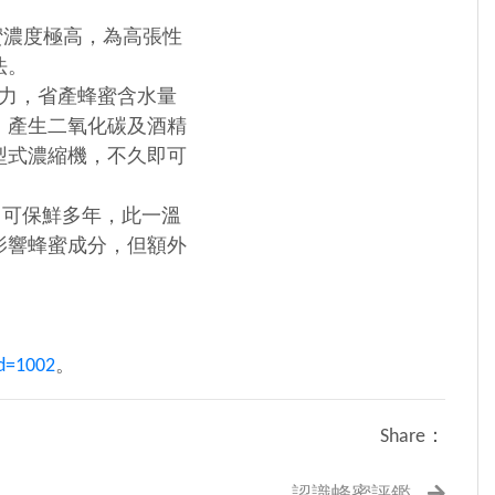
濃度極高，為高張性
法。
力，省產蜂蜜含水量
，產生二氧化碳及酒精
型式濃縮機，不久即可
即可保鮮多年，此一溫
影響蜂蜜成分，但額外
。
id=1002
。
Share：