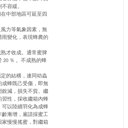
刻不容緩。
在中部地區可延至四
風力等氣象因素，無
晴雨變化，表現蜂農的
熟才收成。通常蜜脾
0 ％ 。不成熟的蜂
定的結構，連同幼蟲
的成蜂既己受傷，即無
烈銳減，損失不貲。繼
的習性，採收繼箱內蜂
，可以陸續羽化為成蜂
年齡漸增，雇請採蜜工
回家慢慢搖蜜，對繼箱