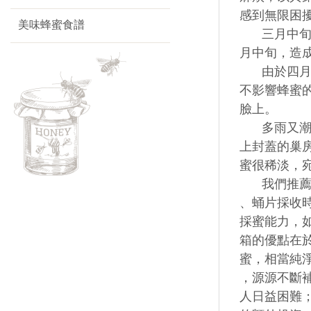
感到無限困
美味蜂蜜食譜
三月中旬以
月中旬，造
由於四月是
不影響蜂蜜
臉上。
多雨又潮濕
上封蓋的巢房
蜜很稀淡，宛
我們推薦繼
、蛹片採收
採蜜能力，
箱的優點在
蜜，相當純
，源源不斷
人日益困難