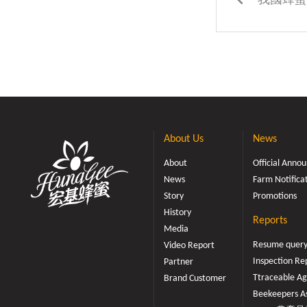
我國蜂蜜
About Us
News
About
Official Ann
News
Farm Notifica
Story
Promotions
History
Reports
Media
Resume quer
Video Report
Inspection Re
Partner
Ttraceable Ag
Brand Customer
Beekeepers As