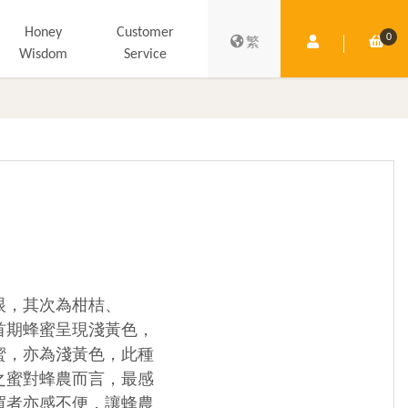
Honey
Customer
0
Member Centre
Shop
繁
Wisdom
Service
眼，其次為柑桔、
首期蜂蜜呈現淺黃色，
蜜，亦為淺黃色，此種
之蜜對蜂農而言，最感
買者亦感不便，讓蜂農