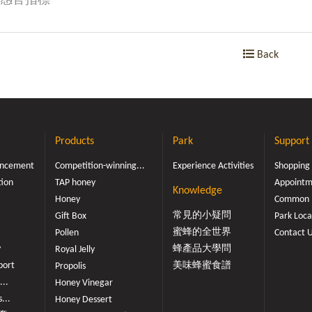
感官指標
Back
Products
Park
Support
ouncement
Competition-winning...
Experience Activities
Shopping
tion
TAP honey
Appointme
Knowledge
Honey
Common 
常見的小疑問
Gift Box
Park Loca
蜜蜂的全世界
Pollen
Contact 
y
蜂產品大學問
Royal Jelly
port
美味蜂蜜食譜
Propolis
...
Honey Vinegar
...
Honey Dessert