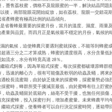
擾，蠆售荔枝蜜，價格不及龍眼蜜的一半，解決結晶問題
後，南部龍眼花開始綻放，如在荔枝、龍眼一交錯花期
成省產蜂蜜有極高比例的結晶傾向。
省養蜂最重要的採蜜月份，當月的溫度、濕度、雨量及
的產量與品質。而四月正是氣候最不穩定的月份，氣候的
的氣候，迫使蜂農只要遇到蜜就採收，不能等到蜂蜜成
超過三分之二才算成熟，蜂蜜的濃度很高，水分含量低於 2
如流水，水分有時竟高達 28％。
箱式飼養，因為單箱式採蜜，每次採蜜都破壞原蜂群穩
時，迅速的離心力，很有可能傷及軟弱的幼蟲及蛹，將來
如遇較長流蜜期，由於缺乏後來的採蜜蜂，採蜜量勢必強
於採蜜時，蜂群所受干擾減至最低，由於蜜蜂有往上貯蜜
淨，幼蟲及蛹留於底箱內，絲亳不受干擾，也無任何損傷
補充採蜜蜂，投入採蜜行列，增加產蜜量。未來蜂農平均
；繼箱式採蜜，使養蜂者可以自行決定採蜜時間，逐箱帶