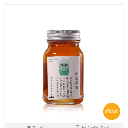
易結晶
Detail
For Product Display