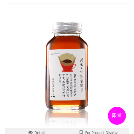
限量
Detail
For Product Display