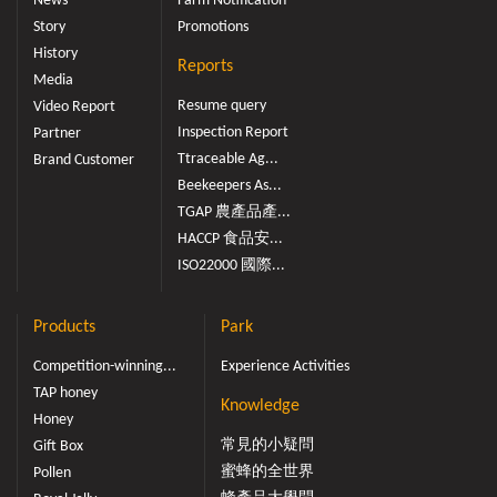
News
Farm Notification
Story
Promotions
History
Reports
Media
Resume query
Video Report
Inspection Report
Partner
Ttraceable Ag...
Brand Customer
Beekeepers As...
TGAP 農產品產...
HACCP 食品安...
ISO22000 國際...
Products
Park
Competition-winning...
Experience Activities
TAP honey
Knowledge
Honey
常見的小疑問
Gift Box
蜜蜂的全世界
Pollen