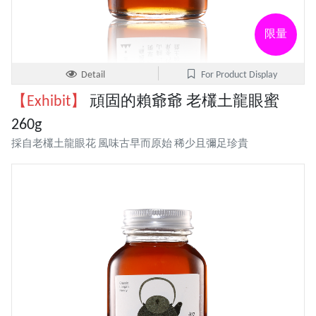
限量
Detail
For Product Display
【Exhibit】
頑固的賴爺爺 老欉土龍眼蜜
260g
採自老欉土龍眼花 風味古早而原始 稀少且彌足珍貴