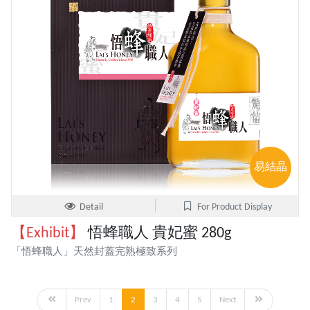
易結晶
Detail
For Product Display
【Exhibit】
悟蜂職人 貴妃蜜 280g
「悟蜂職人」天然封蓋完熟極致系列
Prev
1
2
3
4
5
Next