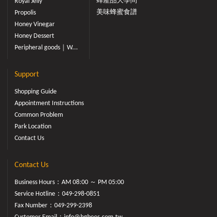
蜂產品大學問
Royal Jelly
美味蜂蜜食譜
Propolis
Honey Vinegar
Honey Dessert
Peripheral goods｜W...
Support
Shopping Guide
Appointment Instructions
Common Problem
Park Location
Contact Us
Contact Us
Business Hours：AM 08:00 ～ PM 05:00
Service Hotline：
049-298-0851
Fax Number：049-299-2398