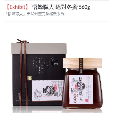
【Exhibit】
悟蜂職人 絕對冬蜜 560g
「悟蜂職人」天然封蓋完熟極致系列