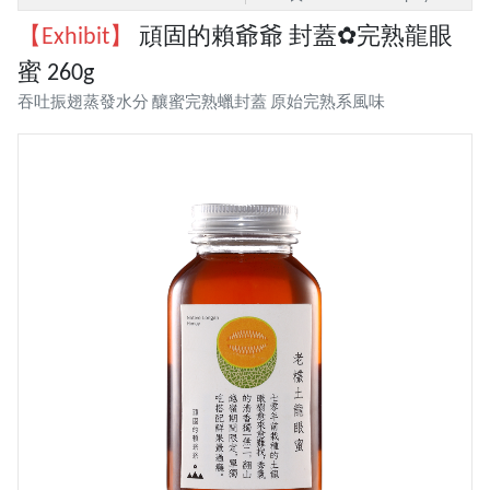
【Exhibit】
頑固的賴爺爺 封蓋✿完熟龍眼
蜜 260g
吞吐振翅蒸發水分 釀蜜完熟蠟封蓋 原始完熟系風味