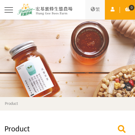
0
Member Ce
Sh
繁
Product
Product