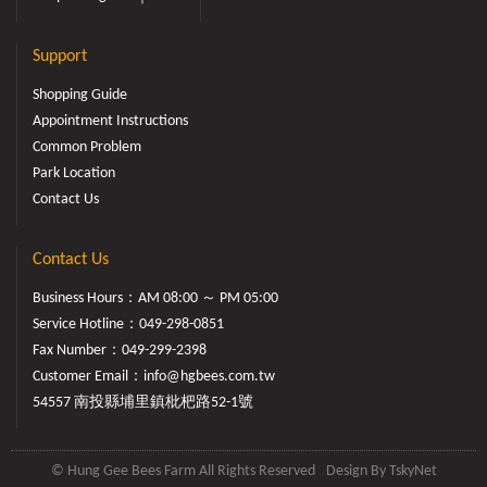
Support
Shopping Guide
Appointment Instructions
Common Problem
Park Location
Contact Us
Contact Us
Business Hours：AM 08:00 ～ PM 05:00
Service Hotline：
049-298-0851
Fax Number：049-299-2398
Customer Email：
info@hgbees.com.tw
54557 南投縣埔里鎮枇杷路52-1號
© Hung Gee Bees Farm All Rights Reserved
Design By
TskyNet