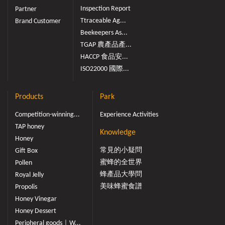
Inspection Report
Partner
Ttraceable Ag...
Brand Customer
Beekeepers As...
TGAP 農產品產...
HACCP 食品安...
ISO22000 國際...
Products
Park
Competition-winning...
Experience Activities
TAP honey
Knowledge
Honey
常見的小疑問
Gift Box
蜜蜂的全世界
Pollen
蜂產品大學問
Royal Jelly
美味蜂蜜食譜
Propolis
Honey Vinegar
Honey Dessert
Peripheral goods｜W...