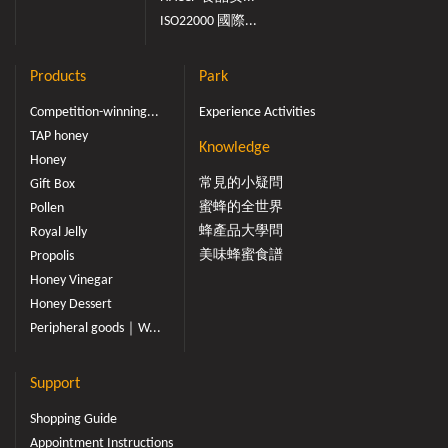
ISO22000 國際...
Products
Park
Competition-winning...
Experience Activities
TAP honey
Knowledge
Honey
常見的小疑問
Gift Box
蜜蜂的全世界
Pollen
蜂產品大學問
Royal Jelly
美味蜂蜜食譜
Propolis
Honey Vinegar
Honey Dessert
Peripheral goods｜W...
Support
Shopping Guide
Appointment Instructions