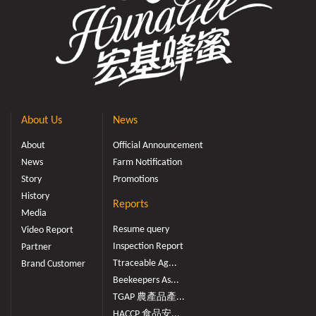
About Us
News
About
Official Announcement
News
Farm Notification
Story
Promotions
History
Reports
Media
Resume query
Video Report
Inspection Report
Partner
Ttraceable Ag...
Brand Customer
Beekeepers As...
TGAP 農產品產...
HACCP 食品安...