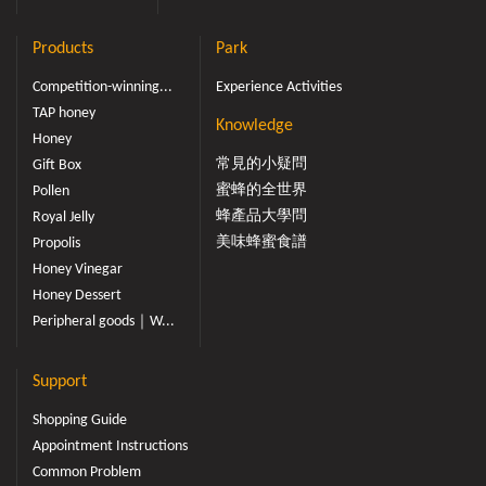
Products
Park
Competition-winning...
Experience Activities
TAP honey
Knowledge
Honey
常見的小疑問
Gift Box
蜜蜂的全世界
Pollen
蜂產品大學問
Royal Jelly
美味蜂蜜食譜
Propolis
Honey Vinegar
Honey Dessert
Peripheral goods｜W...
Support
Shopping Guide
Appointment Instructions
Common Problem