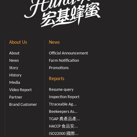
About Us
News
About
Official Announcement
News
Farm Notification
Story
Promotions
History
Reports
Media
Resume query
Video Report
Inspection Report
Partner
Ttraceable Ag...
Brand Customer
Beekeepers As...
TGAP 農產品產...
HACCP 食品安...
ISO22000 國際...