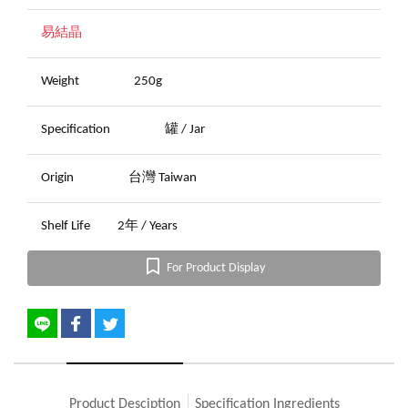
易結晶
Weight
250g
Specification
罐 / Jar
Origin
台灣 Taiwan
Shelf Life
2年 / Years
For Product Display
Product Desciption
Specification Ingredients