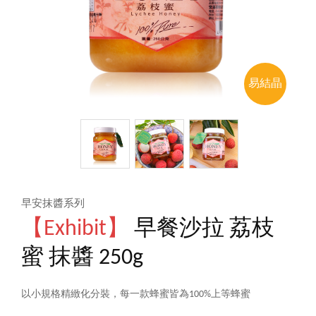
易結晶
早安抹醬系列
【Exhibit】
早餐沙拉 荔枝
蜜 抹醬 250g
以小規格精緻化分裝，每一款蜂蜜皆為100%上等蜂蜜