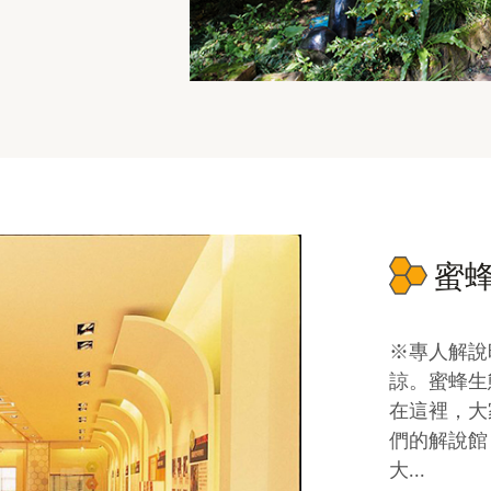
蜜蜂
※專人解說
諒。蜜蜂生
在這裡，大
們的解說館
大...