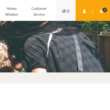
Honey
Customer
0
Member Centre
Shop
繁
Wisdom
Service