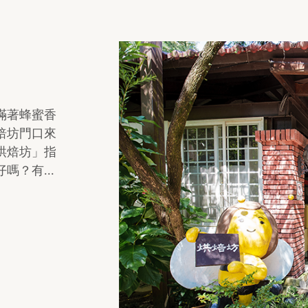
滿著蜂蜜香
焙坊門口來
烘焙坊」指
？有...