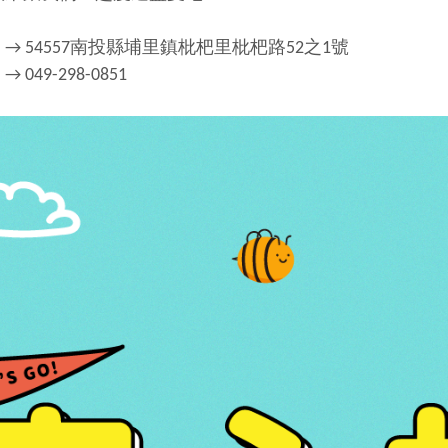
→ 54557南投縣埔里鎮枇杷里枇杷路52之1號
049-298-0851