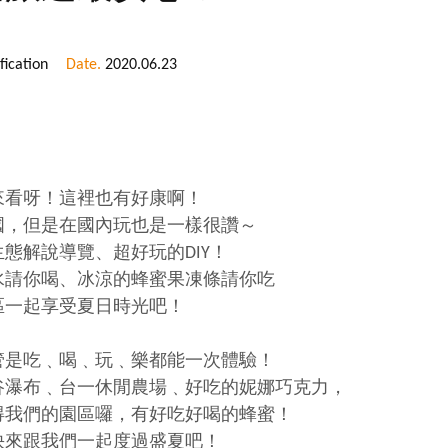
ication
Date.
2020.06.23
來看呀！這裡也有好康啊！
國，但是在國內玩也是一樣很讚～
態解說導覽、超好玩的DIY！
水請你喝、冰涼的蜂蜜果凍條請你吃
區一起享受夏日時光吧！
管是吃﹑喝﹑玩﹑樂都能一次體驗！
谷瀑布﹑台一休閒農場﹑好吃的妮娜巧克力，
得我們的園區囉，有好吃好喝的蜂蜜！
快來跟我們一起度過盛夏吧！