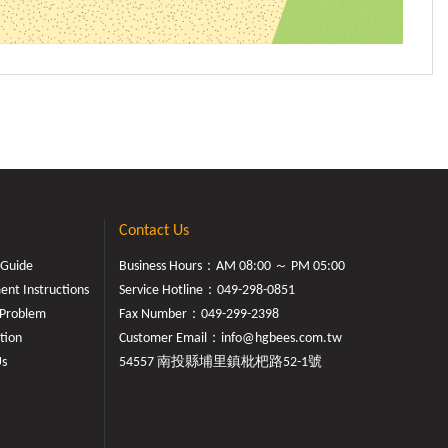
Contact Us
 Guide
Business Hours：AM 08:00 ～ PM 05:00
nt Instructions
Service Hotline：
049-298-0851
Problem
Fax Number：049-299-2398
tion
Customer Email：
info@hgbees.com.tw
Us
54557 南投縣埔里鎮枇杷路52-1號