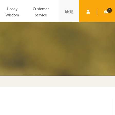
Honey
Customer
0
Member Centre
Shop
繁
Wisdom
Service