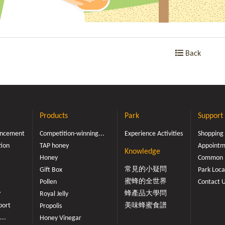
Back
Products
Park
Support
ouncement
Competition-winning...
Experience Activities
Shopping
tion
TAP honey
Appointme
Knowledge
Honey
Common 
常見的小疑問
Gift Box
Park Loca
蜜蜂的全世界
Pollen
Contact 
y
蜂產品大學問
Royal Jelly
port
美味蜂蜜食譜
Propolis
...
Honey Vinegar