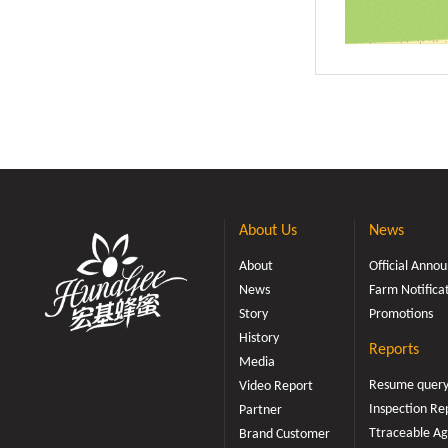
About Us
News
About
Official Ann
News
Farm Notifica
Story
Promotions
History
Reports
Media
Resume quer
Video Report
Inspection Re
Partner
Ttraceable Ag
Brand Customer