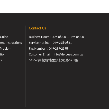
Contact Us
 Guide
Business Hours：AM 08:00 ～ PM 05:00
nt Instructions
Service Hotline：
049-298-0851
Problem
Fax Number：049-299-2398
tion
Customer Email：
info@hgbees.com.tw
Us
54557 南投縣埔里鎮枇杷路52-1號