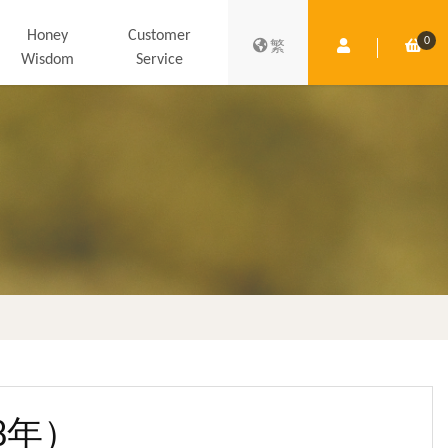
Honey
Customer
0
Member Centre
Shop
繁
Wisdom
Service
8年）