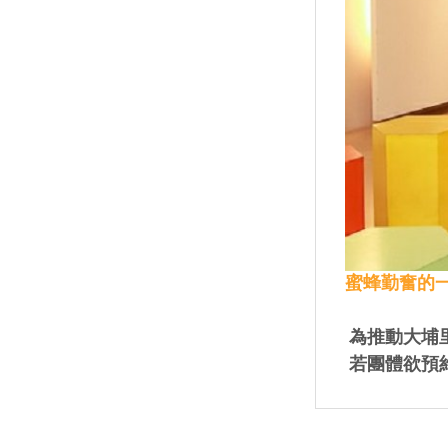
蜜蜂勤奮的
為推動大埔里
若團體欲預約，歡迎