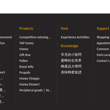
Products
Park
Support
ouncement
Competition-winning...
Experience Activities
Shopping
tion
TAP honey
Appointme
Knowledge
Honey
Common 
常見的小疑問
Gift Box
Park Loca
蜜蜂的全世界
Pollen
Contact 
y
蜂產品大學問
Royal Jelly
port
美味蜂蜜食譜
Propolis
...
Honey Vinegar
...
Honey Dessert
...
Peripheral goods｜W...
...
...