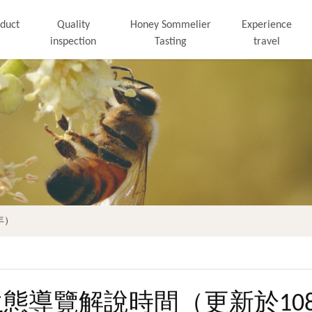
duct
Quality
Honey Sommelier
Experience
inspection
Tasting
travel
年）
態導覽解說時間（更新於10