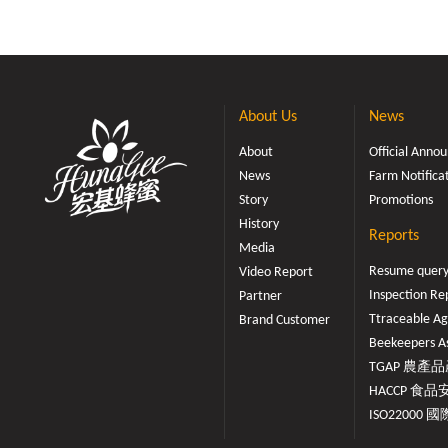
About Us
News
About
Official Ann
News
Farm Notifica
Story
Promotions
History
Reports
Media
Resume quer
Video Report
Inspection Re
Partner
Ttraceable Ag
Brand Customer
Beekeepers As
TGAP 農產品產
HACCP 食品安
ISO22000 國際