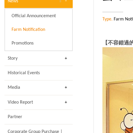
News
Official Announcement
Type.
Farm Notif
Farm Notification
【不容錯過
Promotions
Story
Historical Events
Media
Video Report
Partner
Corporate Group Purchase |