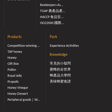
Beekeepers As...
TGAP 農產品產...
HACCP 食品安...
ISO22000 國際...
Products
Park
Competition-winning...
Experience Activities
TAP honey
Knowledge
Honey
常見的小疑問
Gift Box
蜜蜂的全世界
Pollen
蜂產品大學問
Royal Jelly
美味蜂蜜食譜
Propolis
Honey Vinegar
Honey Dessert
Peripheral goods｜W...