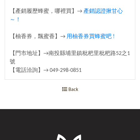
【產銷履歷蜂蜜，哪裡買】→
產銷認證揪甘心
～！
【柚香券，飄蜜香】→
用柚香券買蜂蜜吧 !
【門市地址】→南投縣埔里鎮枇杷里枇杷路52之1
號
【電話洽詢】→ 049-298-0851
Back