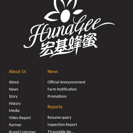
About Us
News
About
Official Announcement
News
Farm Notification
Story
Promotions
History
Reports
Media
Resume query
Video Report
Inspection Report
Partner
Ttraceable Ag...
Brand Customer